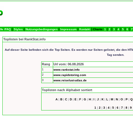
|
|
|
|
|
|
|
|
|
|
|
lfe /FAQ
Styles
Nutzungsbedingungen
Impressum
Kontakt
Charts:
1
2
3
4
5
6
7
Toplisten bei RankStat.info
Auf dieser Seite befinden sich die Top Seiten. Es werden nur Seiten gelistet, die den 
Tag senden.
Rang
Url vom: 06.08.2026
1
www.rankstat.info
2
www.rapidstoring.com
3
www.reiselust-atlas.de
Toplisten nach Alphabet sortiert
A
|
B
|
C
|
D
|
E
|
F
|
G
|
H
|
I
|
J
|
K
|
L
|
M
|
N
|
O
|
P
|
Q
1
|
2
|
3
|
4
|
5
|
6
|
7
|
8
|
9