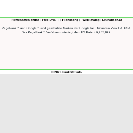
Firmendaten online
|
Free DNS
| | |
Filehosting
| |
Webkatalog
|
Linktausch.at
PageRank™ und Google™ sind geschützte Marken der Google Inc., Mountain View CA, USA.
Das PageRank™ Verfahren unterliegt dem US Patent 6,285,999.
© 2026 RankStat.info