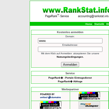
|
|
Home
Statistik
Hi
Kostenlos anmelden
Domain:
Emailadresse:
Mit dem Klick auf
Anmelden
akzeptieren Sie unsere
Nutzungsbedingungen.
Service
PageRank� - Portale Eintragsdienst
PageRank� Abfrage
Werbepartner