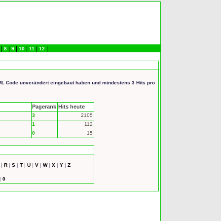
|
|
|
|
|
|
8
9
10
11
12
HTML Code unverändert eingebaut haben und mindestens 3 Hits pro
Pagerank
Hits heute
3
2105
1
112
0
15
|
R
|
S
|
T
|
U
|
V
|
W
|
X
|
Y
|
Z
|
0