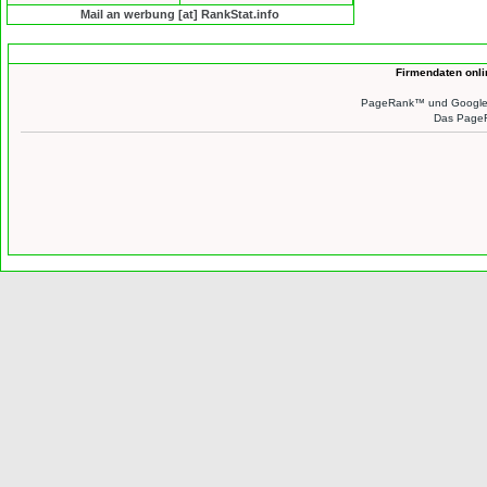
Mail an werbung [at] RankStat.info
Firmendaten onl
PageRank™ und Google™ 
Das PageR