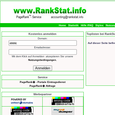
|
|
|
|
Home
Statistik
Hilfe /FAQ
Styles
Nutzun
Kostenlos anmelden
Toplisten bei RankSt
Domain:
Auf dieser Seite befi
Emailadresse:
Mit dem Klick auf
Anmelden
akzeptieren Sie unsere
Nutzungsbedingungen.
Service
PageRank� - Portale Eintragsdienst
PageRank� Abfrage
Werbepartner