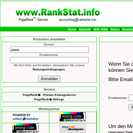
|
|
|
|
Home
Statistik
Hilfe /FAQ
Styles
Nutzun
Kostenlos anmelden
Domain:
Emailadresse:
Mit dem Klick auf
Anmelden
akzeptieren Sie unsere
Nutzungsbedingungen.
Service
PageRank� - Portale Eintragsdienst
PageRank� Abfrage
Werbepartner