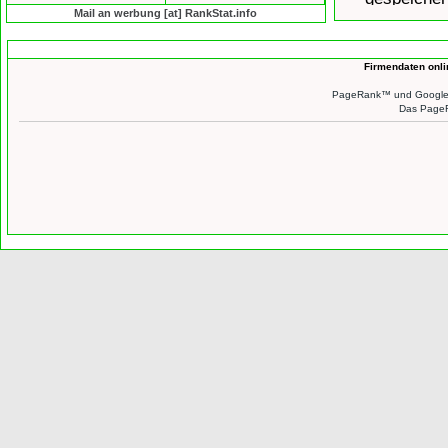
Mail an werbung [at] RankStat.info
Firmendaten onl
PageRank™ und Google™ 
Das PageR